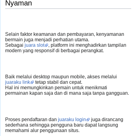
Nyaman
Selain faktor keamanan dan pembayaran, kenyamanan
bermain juga menjadi perhatian utama.
Sebagai
juara slot
, platform ini menghadirkan tampilan
modern yang responsif di berbagai perangkat.
Baik melalui desktop maupun mobile, akses melalui
juaraku link
tetap stabil dan cepat.
Hal ini memungkinkan pemain untuk menikmati
permainan kapan saja dan di mana saja tanpa gangguan.
Proses pendaftaran dan
juaraku login
juga dirancang
sederhana sehingga pengguna baru dapat langsung
memahami alur penggunaan situs.