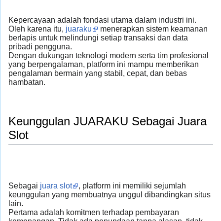
Kepercayaan adalah fondasi utama dalam industri ini.
Oleh karena itu,
juaraku
menerapkan sistem keamanan
berlapis untuk melindungi setiap transaksi dan data
pribadi pengguna.
Dengan dukungan teknologi modern serta tim profesional
yang berpengalaman, platform ini mampu memberikan
pengalaman bermain yang stabil, cepat, dan bebas
hambatan.
Keunggulan JUARAKU Sebagai Juara
Slot
Sebagai
juara slot
, platform ini memiliki sejumlah
keunggulan yang membuatnya unggul dibandingkan situs
lain.
Pertama adalah komitmen terhadap pembayaran