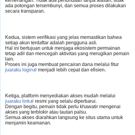
kemenangan. Tidak ada penundaan tanpa alasan, tidak
ada potongan tersembunyi, dan semua proses dilakukan
secara transparan.
Kedua, sistem verifikasi yang jelas memastikan bahwa
setiap akun terdaftar adalah pengguna asli.
Hal ini bertujuan untuk menjaga ekosistem permainan
tetap adil dan mencegah aktivitas yang merugikan pemain
lain.
Proses ini juga membuat pencairan dana melalui fitur
juaraku login
menjadi lebih cepat dan efisien.
Ketiga, platform menyediakan akses mudah melalui
juaraku link
resmi yang selalu diperbarui.
Dengan begitu, pemain tidak perlu khawatir mengenai
akses yang terblokir atau tautan palsu.
Semua akses diarahkan langsung ke situs utama untuk
menjamin keamanan.